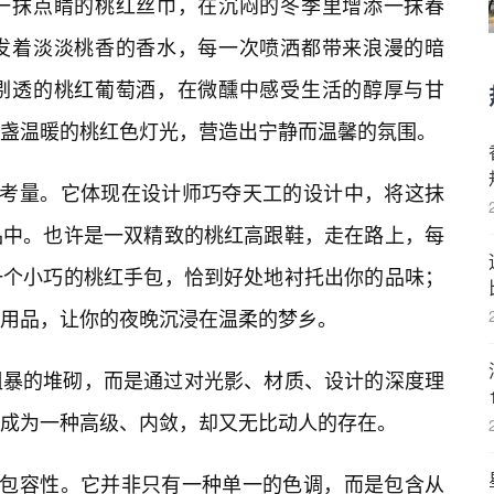
一抹点睛的桃红丝巾，在沉闷的冬季里增添一抹春
发着淡淡桃香的香水，每一次喷洒都带来浪漫的暗
剔透的桃红葡萄酒，在微醺中感受生活的醇厚与甘
盏温暖的桃红色灯光，营造出宁静而温馨的氛围。
致考量。它体现在设计师巧夺天工的设计中，将这抹
品中。也许是一双精致的桃红高跟鞋，走在路上，每
一个小巧的桃红手包，恰到好处地衬托出你的品味；
用品，让你的夜晚沉浸在温柔的梦乡。
粗暴的堆砌，而是通过对光影、材质、设计的深度理
成为一种高级、内敛，却又无比动人的存在。
的包容性。它并非只有一种单一的色调，而是包含从