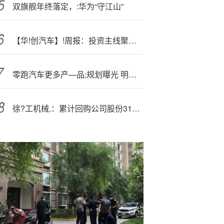
双旗舰年终落定，:华为“守江山”
【华!创汽车】!周报：投资主线聚焦机器人，持续关注产业进程
零跑汽车更多产—品;规划曝光 明年将推出12款全新车型
徐?工机械.：累计回购公司股份314577416股