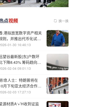
热点
视频
换一换
香.港拟放宽数字资产相关
规则，并推出代币化试点
计划
2026-01-30 16:46:13
远望谷最新股{东}户数环
比下降8.43% 筹码趋向集
中
2026-02-04 09:01:13
消!息人士：特朗普将在
10月下旬亚太经济合作组
织峰会前访日
2026-02-03 17:27:13
星源材质A‘+’H收到证监