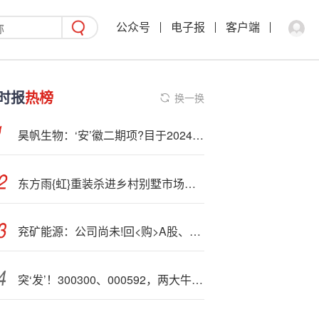
公众号
电子报
客户端
时报
热榜
换一换
昊帆生物：‘安’徽二期项?目于2024年2月开始试生产
东方雨{虹}重装杀进乡村别墅市场，这步棋下对了吗？
兖矿能源：公司尚未!回<购>A股、H股股份
突‘发’！300300、000592，两大牛股复牌巨震！