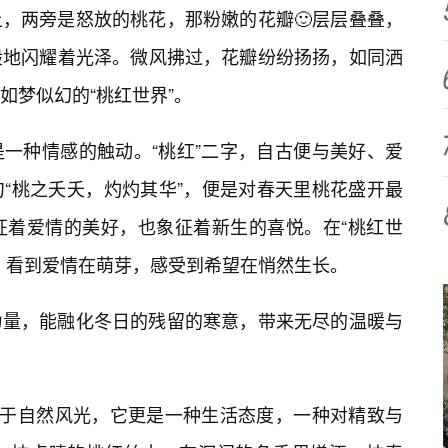
，两旁是怒放的桃花，那粉嫩的花瓣🙂层层叠叠，
般地闪耀着光泽。微风拂过，花瓣纷纷扬扬，如同洒
如梦似幻的“桃红世界”。
一种情感的触动。“桃红”二字，自古便与美好、爱
“桃之夭夭，灼灼其华”，便是对春天里桃花盛开最
征着爱情的美好，也象征着新生的喜悦。在“桃红世
，看到爱情在萌芽，感受到希望在悄然生长。
力量，能融化冬日的残留的寒意，带来无尽的温暖与
限于自然风光，它更是一种生活态度，一种对精致与