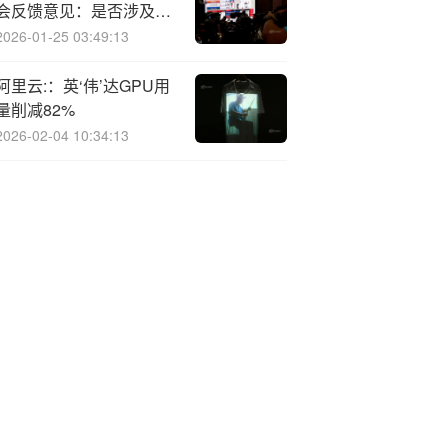
会反馈意见：是否涉及外
资限制或禁止领域 是否存
2026-01-25 03:49:13
在境外上市禁止情形
阿里云:：英‘伟’达GPU用
量削减82%
2026-02-04 10:34:13