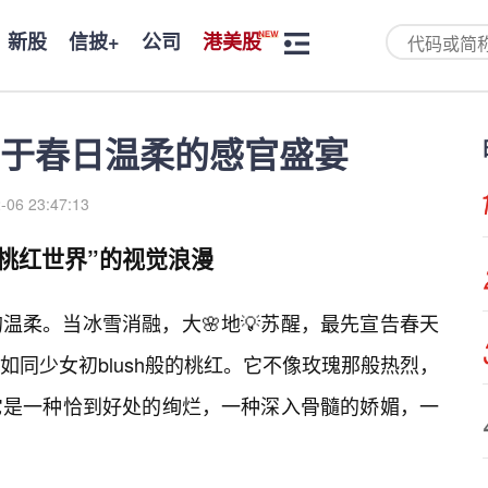
新股
信披+
公司
港美股
于春日温柔的感官盛宴
-06 23:47:13
桃红世界”的视觉浪漫
温柔。当冰雪消融，大🌸地💡苏醒，最先宣告春天
同少女初blush般的桃红。它不像玫瑰那般热烈，
它是一种恰到好处的绚烂，一种深入骨髓的娇媚，一