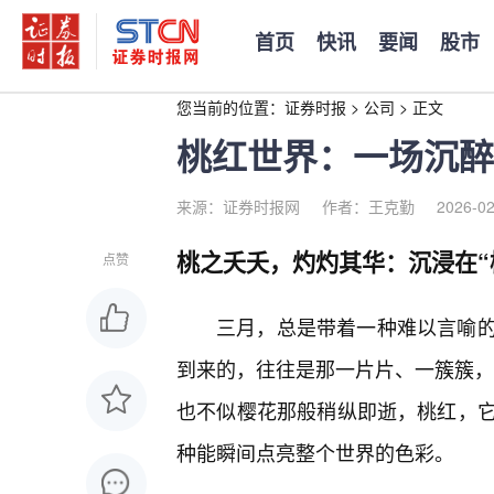
首页
快讯
要闻
股市
您当前的位置：
证券时报
>
公司
>
正文
桃红世界：一场沉醉
来源：证券时报网
作者：王克勤
2026-02
桃之夭夭，灼灼其华：沉浸在“
点赞
三月，总是带着一种难以言喻的
到来的，往往是那一片片、一簇簇，如
也不似樱花那般稍纵即逝，桃红，
种能瞬间点亮整个世界的色彩。